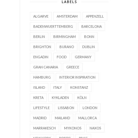
LABELS
ALGARVE
AMSTERDAM
APPENZELL
BADENWUERTTEMBERG
BARCELONA
BERLIN
BIRMINGHAM
BONN
BRIGHTON
BURANO
DUBLIN
ENGADIN
FOOD
GERMANY
GRAN CANARIA
GREECE
HAMBURG
INTERIOR INSPIRATION
ISLAND
ITALY
KONSTANZ
KRETA
KYKLADEN
KÖLN
LIFESTYLE
LISSABON
LONDON
MADRID
MAILAND
MALLORCA
MARRAKESCH
MYKONOS
NAXOS