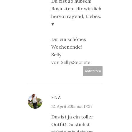
Du bist so hübsch!
Rosa steht dir wirklich
hervorragend, Liebes.
♥
Dir ein schönes
Wochenende!
Selly
von SellysSecrets
Antworten
ENA
12. April 2015 um 17:37
Das ist ja ein toller
Outfit! Du stichst
richtig mit deinem