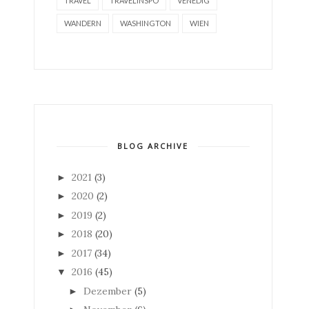
TRAVEL
TRAVELINSPO
VENEDIG
WANDERN
WASHINGTON
WIEN
BLOG ARCHIVE
2021
(3)
►
2020
(2)
►
2019
(2)
►
2018
(20)
►
2017
(34)
►
2016
(45)
▼
Dezember
(5)
►