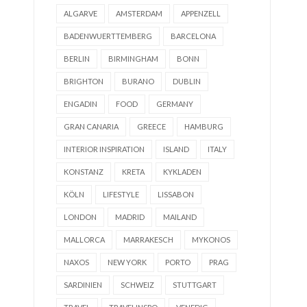
ALGARVE
AMSTERDAM
APPENZELL
BADENWUERTTEMBERG
BARCELONA
BERLIN
BIRMINGHAM
BONN
BRIGHTON
BURANO
DUBLIN
ENGADIN
FOOD
GERMANY
GRAN CANARIA
GREECE
HAMBURG
INTERIOR INSPIRATION
ISLAND
ITALY
KONSTANZ
KRETA
KYKLADEN
KÖLN
LIFESTYLE
LISSABON
LONDON
MADRID
MAILAND
MALLORCA
MARRAKESCH
MYKONOS
NAXOS
NEW YORK
PORTO
PRAG
SARDINIEN
SCHWEIZ
STUTTGART