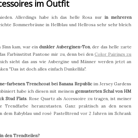
essoires im Outfit
ieden. Allerdings habe ich das helle Rosa nur
in mehreren
eichte Sommerbräune in Hellblau und Hellrosa sehr sehr bleich
n Sinn kam, war ein
dunkler Auberginen-Ton
, der das helle zarte
as Farbinstitut Pantone mir zu, denn bei den
Color Pairings zu
r mich sieht das aus wie Aubergine und Männer werden jetzt an
n "Das ist doch alles einfach Dunkellila".
ne-farbenen Trenchcoat bei Banana Republic
im Jersey Gardens
biniert habe ich diesen mit meinem
gemusterten Schal von HM
ck Stud Flats
. Rose Quartz als Accessoire zu tragen, ist meiner
ue Trendfarbe heranzutasten. Ganz praktisch an den neuen
von dem Babyblau und rosé Pastelltrend vor 2 Jahren im Schrank
in den Trendteilen?