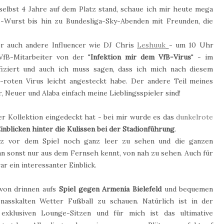
selbst 4 Jahre auf dem Platz stand, schaue ich mir heute mega
z-Wurst bis hin zu Bundesliga-Sky-Abenden mit Freunden, die
er auch andere Influencer wie DJ Chris
Leshuuk
- um 10 Uhr
VfB-Mitarbeiter von der "
Infektion mir dem VfB-Virus
" - im
nfiziert und auch ich muss sagen, dass ich mich nach diesem
-roten Virus leicht angesteckt habe. Der andere Teil meines
, Neuer und Alaba einfach meine Lieblingsspieler sind!
er Kollektion eingedeckt hat - bei mir wurde es das
dunkelrote
inblicken hinter die Kulissen bei der Stadionführung
.
rz vor dem Spiel noch ganz leer zu sehen und die ganzen
 sonst nur aus dem Fernseh kennt, von nah zu sehen. Auch für
 ein interessanter Einblick.
 von drinnen aufs
Spiel gegen Armenia Bielefeld
und bequemen
asskalten Wetter Fußball zu schauen. Natürlich ist in der
xklusiven Lounge-Sitzen und für mich ist das ultimative