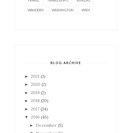
TRAVEL
TRAVELINSPO
VENEDIG
WANDERN
WASHINGTON
WIEN
BLOG ARCHIVE
2021
(3)
►
2020
(2)
►
2019
(2)
►
2018
(20)
►
2017
(34)
►
2016
(45)
▼
Dezember
(5)
►