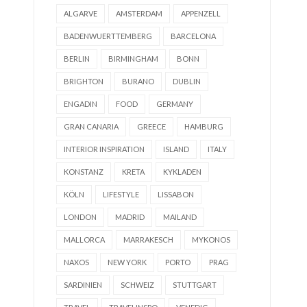
ALGARVE
AMSTERDAM
APPENZELL
BADENWUERTTEMBERG
BARCELONA
BERLIN
BIRMINGHAM
BONN
BRIGHTON
BURANO
DUBLIN
ENGADIN
FOOD
GERMANY
GRAN CANARIA
GREECE
HAMBURG
INTERIOR INSPIRATION
ISLAND
ITALY
KONSTANZ
KRETA
KYKLADEN
KÖLN
LIFESTYLE
LISSABON
LONDON
MADRID
MAILAND
MALLORCA
MARRAKESCH
MYKONOS
NAXOS
NEW YORK
PORTO
PRAG
SARDINIEN
SCHWEIZ
STUTTGART