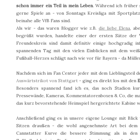
schon immer ein Teil in mein Leben
. Während ich früher 
gerne Spiele an - von Sonntags Kreisliga mit Sportplat
beinahe alle VfB Fans sind.
Als wir - das waren Blogger wie z.B.
die liebe Elena
, ab
begrüßt wurden, handelte einer der ersten Sätze der 
Freundeskreis sind damit definitiv einige hochgradig i
spannenden Tag mit den vielen Einblicken mit dem weiß
Fußball-Herzes schlägt nach wie vor für Bayern - da Müller
Nachdem sich im Fan Center jeder mit dem Lieblingsteil d
Auswärtstrikot von Stuttgart
- ging es direkt los mit den
E
Besonders spannend fand ich es, das noch Stadion ku
Pressewände, Kameras, Kommentatorenboxen & Co, die man
das kurz bevorstehende Heimspiel hergerichtete Kabine war
Anschließend ging es in unsere eigene Lounge mit Blick
Sitzen draußen - die wohl angenehmste Art bei dem n
Cannstatter Kurve die bessere Stimmung als in den e