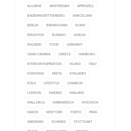
ALGARVE
AMSTERDAM
APPENZELL
BADENWUERTTEMBERG
BARCELONA
BERLIN
BIRMINGHAM
BONN
BRIGHTON
BURANO
DUBLIN
ENGADIN
FOOD
GERMANY
GRAN CANARIA
GREECE
HAMBURG
INTERIOR INSPIRATION
ISLAND
ITALY
KONSTANZ
KRETA
KYKLADEN
KÖLN
LIFESTYLE
LISSABON
LONDON
MADRID
MAILAND
MALLORCA
MARRAKESCH
MYKONOS
NAXOS
NEW YORK
PORTO
PRAG
SARDINIEN
SCHWEIZ
STUTTGART