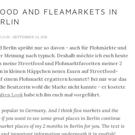
FOOD AND FLEAMARKETS IN
RLIN
ELION
- SEPTEMBER 24, 2015
 Berlin sprüht nur so davon - auch für Flohmärkte und
er Meinung nach typisch. Deshalb möchte ich euch heute
ch meine Streetfood und Flohmarktfavoriten meiner 2
rn in kleinen Häppchen neues Essen auf Streetfood-
uf einem Flohmarkt ergattern konntet? Bei mir war das
die Besitzerin wohl die Marke nicht kannte - er kostete
alten Look
habe ich ihn euch mal vorgeführt.
 popular in Germany. And I think flea markets and the
o if you want to see some great places in Berlin continue
market places of my 2 months in Berlin for you. The text is
 and important information underneath it in english!