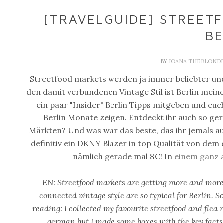
[TRAVELGUIDE] STREET
BE
BY
JOANA THEBLOND
Streetfood markets werden ja immer beliebter und
den damit verbundenen Vintage Stil ist Berlin mein
ein paar "Insider" Berlin Tipps mitgeben und eu
Berlin Monate zeigen. Entdeckt ihr auch so ge
Märkten? Und was war das beste, das ihr jemals a
definitiv ein DKNY Blazer in top Qualität von dem 
nämlich gerade mal 8€! In
einem ganz 
EN: Streetfood markets are getting more and more
connected vintage style are so typical for Berlin. S
reading: I collected my favourite streetfood and flea 
german but I made some boxes with the key facts