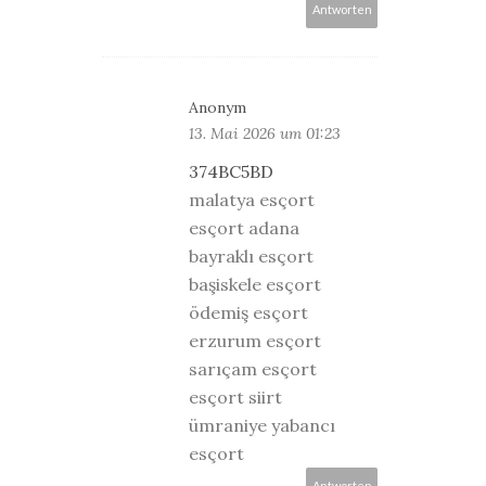
Antworten
Anonym
13. Mai 2026 um 01:23
374BC5BD
malatya esçort
esçort adana
bayraklı esçort
başiskele esçort
ödemiş esçort
erzurum esçort
sarıçam esçort
esçort siirt
ümraniye yabancı
esçort
Antworten