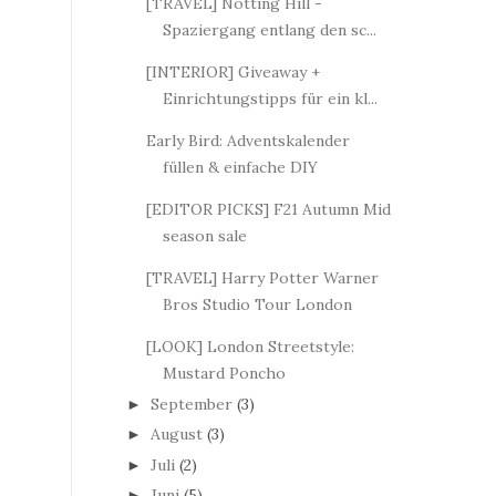
[TRAVEL] Notting Hill -
Spaziergang entlang den sc...
[INTERIOR] Giveaway +
Einrichtungstipps für ein kl...
Early Bird: Adventskalender
füllen & einfache DIY
[EDITOR PICKS] F21 Autumn Mid
season sale
[TRAVEL] Harry Potter Warner
Bros Studio Tour London
[LOOK] London Streetstyle:
Mustard Poncho
September
(3)
►
August
(3)
►
Juli
(2)
►
Juni
(5)
►