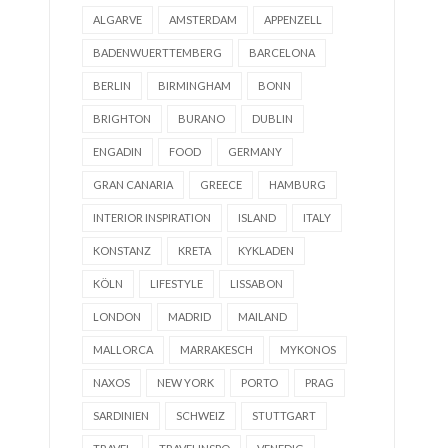
ALGARVE
AMSTERDAM
APPENZELL
BADENWUERTTEMBERG
BARCELONA
BERLIN
BIRMINGHAM
BONN
BRIGHTON
BURANO
DUBLIN
ENGADIN
FOOD
GERMANY
GRAN CANARIA
GREECE
HAMBURG
INTERIOR INSPIRATION
ISLAND
ITALY
KONSTANZ
KRETA
KYKLADEN
KÖLN
LIFESTYLE
LISSABON
LONDON
MADRID
MAILAND
MALLORCA
MARRAKESCH
MYKONOS
NAXOS
NEW YORK
PORTO
PRAG
SARDINIEN
SCHWEIZ
STUTTGART