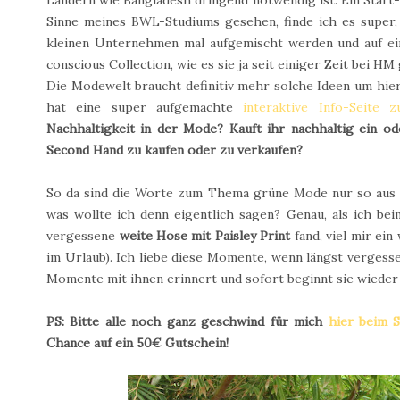
Ländern wie Bangladesh dringend notwendig ist. Ein Star
Sinne meines BWL-Studiums gesehen, finde ich es super
kleinen Unternehmen mal aufgemischt werden und auf ein
conscious Collection, wie es sie ja seit einiger Zeit bei HM 
Die Modewelt braucht definitiv mehr solche Ideen um hi
hat eine super aufgemachte
interaktive Info-Seite
Nachhaltigkeit in der Mode? Kauft ihr nachhaltig ein o
Second Hand zu kaufen oder zu verkaufen?
So da sind die Worte zum Thema grüne Mode nur so aus 
was wollte ich denn eigentlich sagen? Genau, als ich be
vergessene
weite Hose mit Paisley Print
fand, viel mir ein
im Urlaub). Ich liebe diese Momente, wenn längst vergess
Momente mit ihnen erinnert und sofort beginnt sie wieder 
PS: Bitte alle noch ganz geschwind für mich
hier beim S
Chance auf ein 50€ Gutschein!