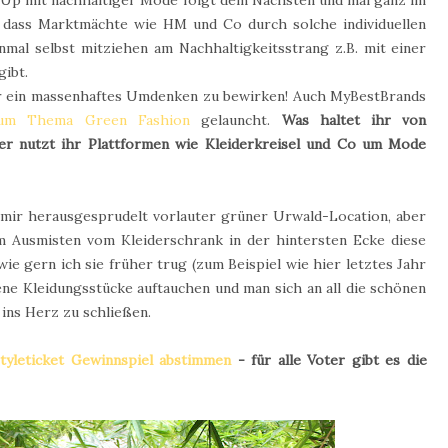
t-Up mit nachhaltiger Mode folgt dem Nächsten und mal ganz im
, dass Marktmächte wie HM und Co durch solche individuellen
mal selbst mitziehen am Nachhaltigkeitsstrang z.B. mit einer
gibt.
er ein massenhaftes Umdenken zu bewirken! Auch MyBestBrands
 zum Thema Green Fashion
gelauncht.
Was haltet ihr von
der nutzt ihr Plattformen wie Kleiderkreisel und Co um Mode
mir herausgesprudelt vorlauter grüner Urwald-Location, aber
im Ausmisten vom Kleiderschrank in der hintersten Ecke diese
 wie gern ich sie früher trug (zum Beispiel wie hier letztes Jahr
ene Kleidungsstücke auftauchen und man sich an all die schönen
ins Herz zu schließen.
tyleticket Gewinnspiel abstimmen
- für alle Voter gibt es die