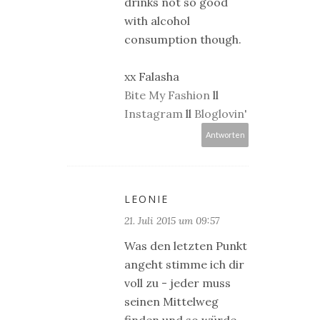
drinks not so good
with alcohol
consumption though.
xx Falasha
Bite My Fashion
ll
Instagram
ll
Bloglovin'
Antworten
LEONIE
21. Juli 2015 um 09:57
Was den letzten Punkt
angeht stimme ich dir
voll zu - jeder muss
seinen Mittelweg
finden und so würde