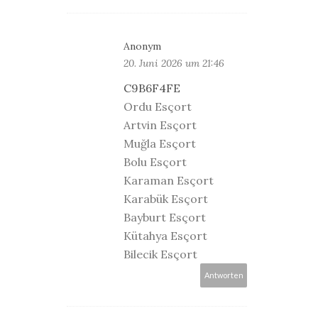
Anonym
20. Juni 2026 um 21:46
C9B6F4FE
Ordu Esçort
Artvin Esçort
Muğla Esçort
Bolu Esçort
Karaman Esçort
Karabük Esçort
Bayburt Esçort
Kütahya Esçort
Bilecik Esçort
Antworten